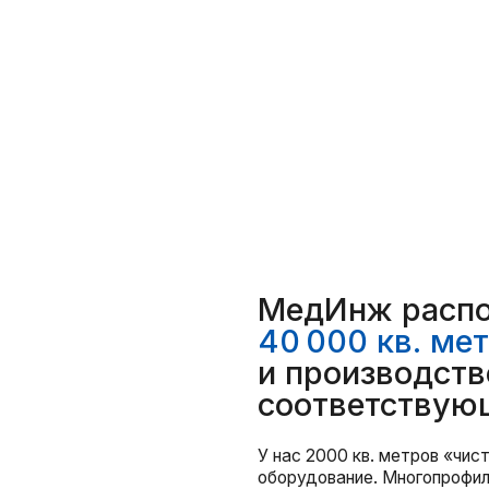
МедИнж располагаетс
40 000 кв. метров
в п
и производственных к
соответствующих ми
У нас 2000 кв. метров «чистых» помещен
оборудование. Многопрофильный испытат
предприятия включает в себя лаборатории
токсилогических и гистологических иссле
цитотоксичности. Работает центр доклин
испытаний на модели in vivo.
Cовременные цеха и участки точной меха
и полировки, лазерной и электроэрозионн
высокотехнологичной техникой из Швейцар