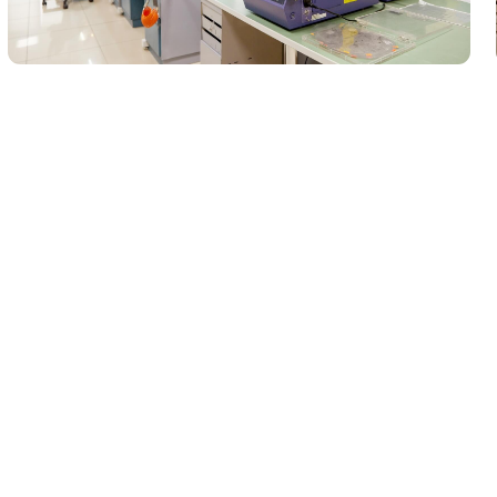
ия поставляется
ране, а также
стран мира:
Европу, Австралию,
остока и Южной