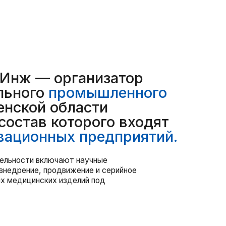
которого входят
ных предприятий.
ючают научные
родвижение и серийное
х изделий под
 сайт