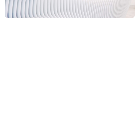
Продукция предприят
партнёрам по всей ст
экспортируется в 25 
Ближнее зарубежье, 
в страны Ближнего В
Америки.