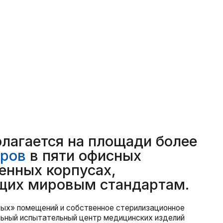
я на площади более
яти офисных
орпусах,
ровым стандартам.
ий и собственное стерилизационное
ельный центр медицинских изделий
 технических, микробиологических,
дований, лабораторию
ических исследований для проведения
нообработки, высокоточной шлифовки
ой обработки оборудованы
ии, Германии и Японии.